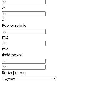
zł
zł
Powierzchnia
m2
m2
Ilość pokoi
Rodzaj domu