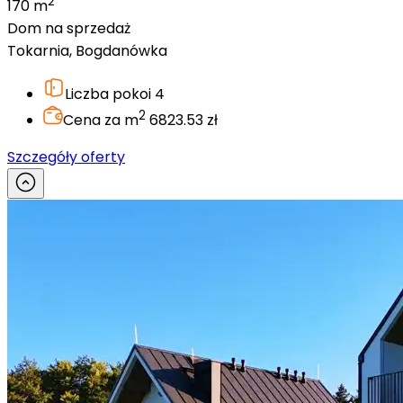
2
170 m
Dom na sprzedaż
Tokarnia, Bogdanówka
Liczba pokoi
4
2
Cena za m
6823.53 zł
Szczegóły oferty