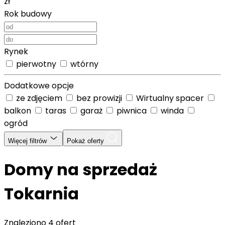
zł
Rok budowy
Rynek
pierwotny
wtórny
Dodatkowe opcje
ze zdjęciem
bez prowizji
Wirtualny spacer
balkon
taras
garaż
piwnica
winda
ogród
Więcej filtrów
Pokaż oferty
Domy na sprzedaż
Tokarnia
Znaleziono
4 ofert