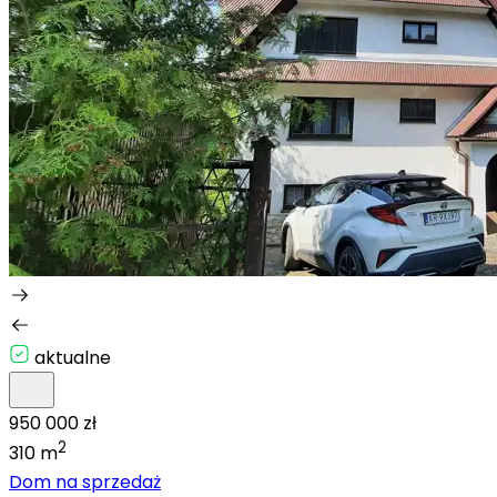
aktualne
950 000 zł
2
310 m
Dom na sprzedaż