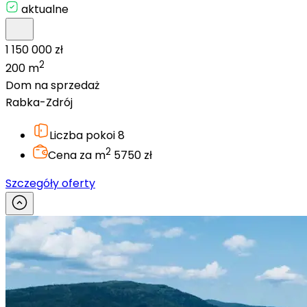
aktualne
1 150 000 zł
2
200 m
Dom na sprzedaż
Rabka-Zdrój
Liczba pokoi
8
2
Cena za m
5750 zł
Szczegóły oferty