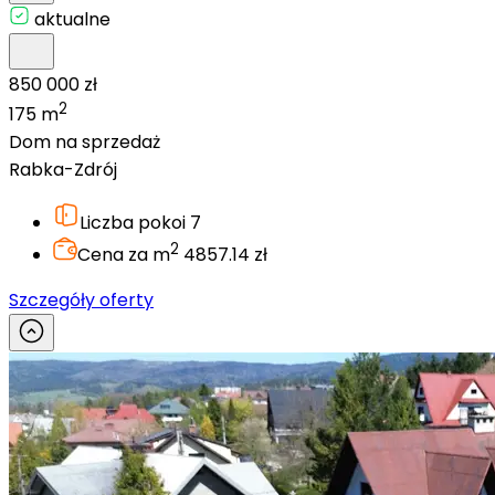
aktualne
850 000 zł
2
175 m
Dom na sprzedaż
Rabka-Zdrój
Liczba pokoi
7
2
Cena za m
4857.14 zł
Szczegóły oferty