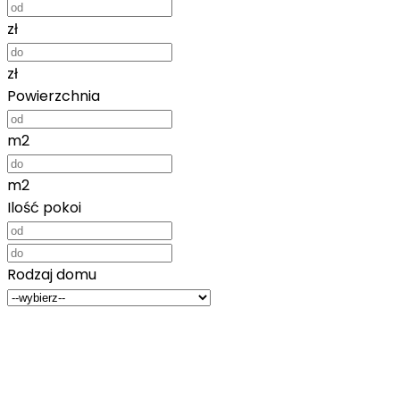
zł
zł
Powierzchnia
m2
m2
Ilość pokoi
Rodzaj domu