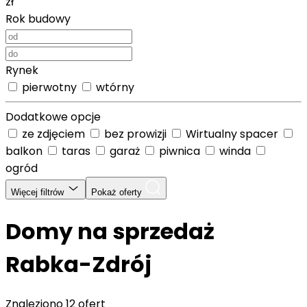
zł
Rok budowy
Rynek
pierwotny
wtórny
Dodatkowe opcje
ze zdjęciem
bez prowizji
Wirtualny spacer
balkon
taras
garaż
piwnica
winda
ogród
Więcej filtrów
Pokaż oferty
Domy na sprzedaż
Rabka-Zdrój
Znaleziono
12 ofert