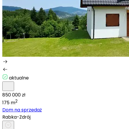
aktualne
850 000 zł
2
175 m
Dom na sprzedaż
Rabka-Zdrój