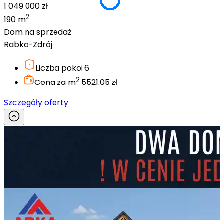
1 049 000 zł
2
190 m
Dom na sprzedaż
Rabka-Zdrój
Liczba pokoi
6
2
Cena za m
5521.05 zł
Szczegóły oferty