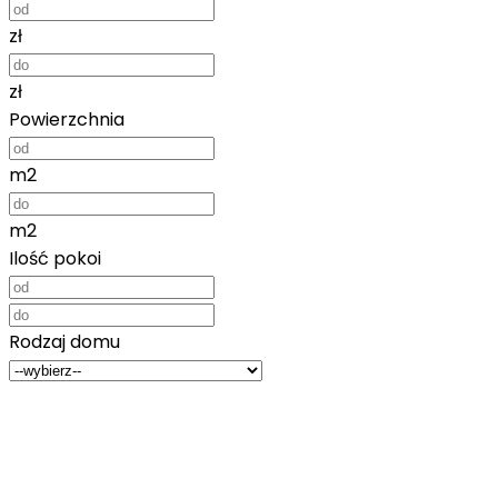
zł
zł
Powierzchnia
m2
m2
Ilość pokoi
Rodzaj domu