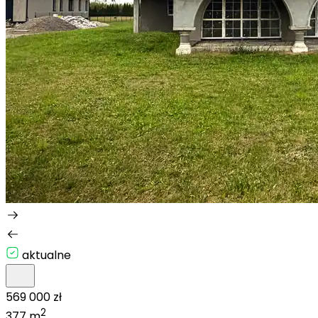
aktualne
569 000 zł
2
377 m