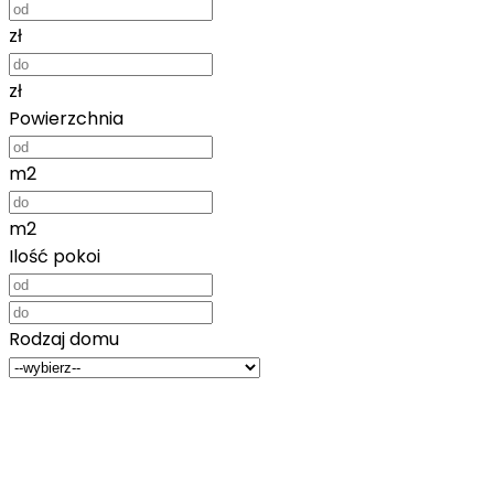
zł
zł
Powierzchnia
m2
m2
Ilość pokoi
Rodzaj domu