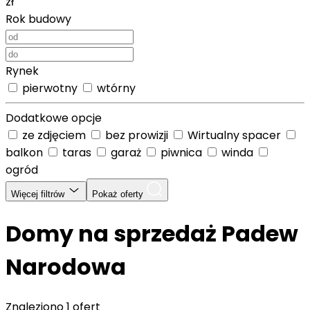
zł
Rok budowy
Rynek
pierwotny
wtórny
Dodatkowe opcje
ze zdjęciem
bez prowizji
Wirtualny spacer
balkon
taras
garaż
piwnica
winda
ogród
Więcej filtrów
Pokaż oferty
Domy na sprzedaż Padew
Narodowa
Znaleziono
1 ofert