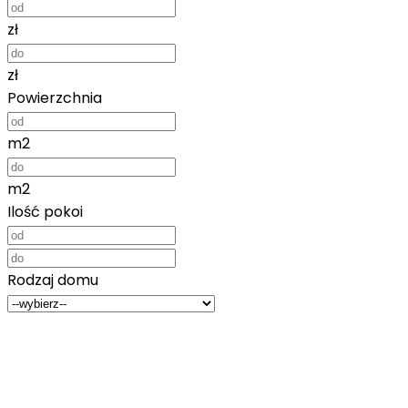
zł
zł
Powierzchnia
m2
m2
Ilość pokoi
Rodzaj domu