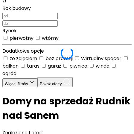
zł
Rok budowy
Rynek
pierwotny
wtórny
Dodatkowe opcje
ze zdjęciem
bez prowizji
Wirtualny spacer
balkon
taras
garaż
piwnica
winda
ogród
Więcej filtrów
Pokaż oferty
Domy na sprzedaż Rudnik
nad Sanem
Znaleziono
1 ofert