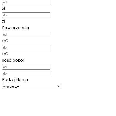
zł
zł
Powierzchnia
m2
m2
Ilość pokoi
Rodzaj domu