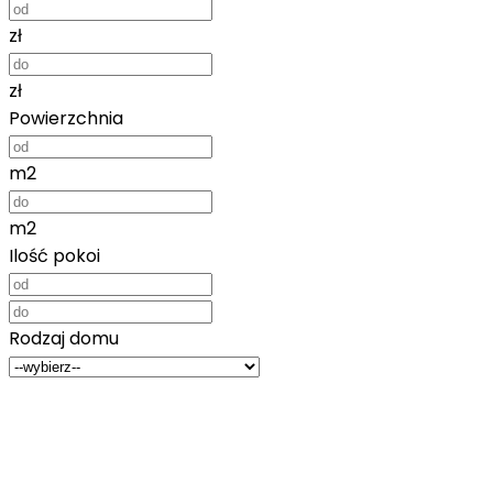
zł
zł
Powierzchnia
m2
m2
Ilość pokoi
Rodzaj domu