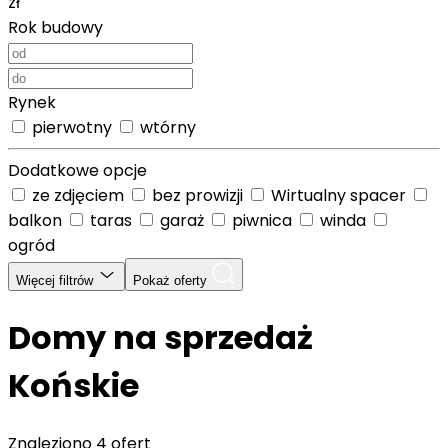
zł
Rok budowy
Rynek
pierwotny
wtórny
Dodatkowe opcje
ze zdjęciem
bez prowizji
Wirtualny spacer
balkon
taras
garaż
piwnica
winda
ogród
Więcej filtrów
Pokaż oferty
Domy na sprzedaż
Końskie
Znaleziono
4 ofert