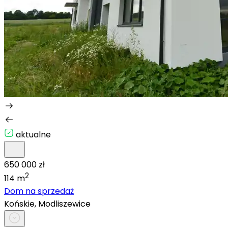
aktualne
650 000 zł
2
114 m
Dom na sprzedaż
Końskie, Modliszewice