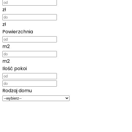
zł
zł
Powierzchnia
m2
m2
Ilość pokoi
Rodzaj domu