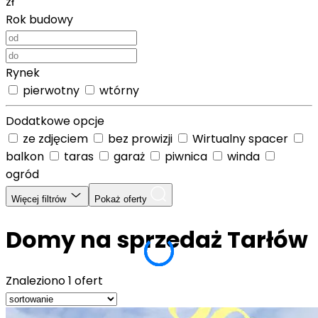
zł
Rok budowy
Rynek
pierwotny
wtórny
Dodatkowe opcje
ze zdjęciem
bez prowizji
Wirtualny spacer
balkon
taras
garaż
piwnica
winda
ogród
Więcej filtrów
Pokaż oferty
Domy na sprzedaż Tarłów
Znaleziono
1 ofert