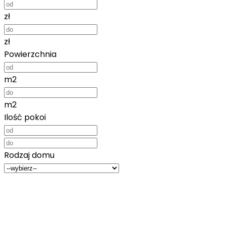
zł
zł
Powierzchnia
m2
m2
Ilość pokoi
Rodzaj domu